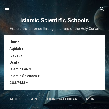
Skip to main content
Islamic Scientific Schools
Explore the universe through the lens of the Holy Qur'an
Home
Aqidah ▾
Ibadat ▾
Usul ▾
Islamic Law ▾
Islamic Sciences ▾
CSS/PMS ▾
ABOUT
APP
HIJRI CALENDAR
MORE…