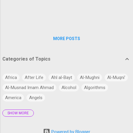
سیکھ لئے تھے۔اس کے بعد دیگر علومِ اسلامیہ کی
طرف متوجہ ہوئے، جن میں سے ابتداًعلمِ فقہ کی
طرف مائل ہوئے،چناچہ امام ابو حنیفہ رحمہ اللہ
تعال...
MORE POSTS
Categories of Topics
Africa
After Life
Ahl al-Bayt
Al-Mughni
Al-Muqni’
Al-Musnad Imam Ahmad
Alcohol
Algorithms
America
Angels
SHOW MORE
Antarctica
Anthropology
Anthropomorphism
Aqidah
Arabian Peninsula
Arabic Language
Arabs
Powered by Blogger