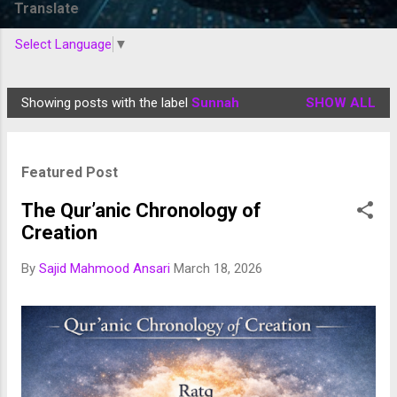
Translate
Select Language
▼
Showing posts with the label
Sunnah
SHOW ALL
P
o
s
Featured Post
t
s
The Qur’anic Chronology of
Creation
By
Sajid Mahmood Ansari
March 18, 2026