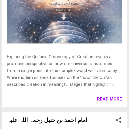
Exploring the Qur’anic Chronology of Creation reveals a
profound perspective on how our universe transformed
from a single point into the complex world we live in today.
While modern science focuses on the "how," the Qur’an
describes creation in meaningful stages that highlight the
purpose behind the heavens and the earth. This layered
journey moves from the initial act of creation to the detailed
READ MORE
shaping of the stars, planets, and life, finally culminating in
the appearance of human beings. In this article, we break
down these stages to show how the Qur’an presents a
امام احمد بن حنبل رحمۃ اللہ علیہ
beautifully coherent and purposeful vision of the universe. 1.