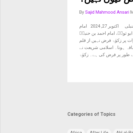
By
Sajid Mahmood Ansari
M
زیرِ استعمال زیورات پر زکوٰۃ فرض کیوں نہیں؟ ساجد محمود انصاری حنبلی اکتوبر 27, 2024 امام
بو ثورؒ، امام احمد بن حنبلؒ
ات پر زکوٰۃ فرض نہیں از قلم
ضافہ ہونا۔ اسلامی شریعت نے
ے طور پر فرض کی ہے۔ زکوٰۃ
ر مال کے مالک پر فرض ہوتی
َرْبَعَةِ أصْنَافٍ مِنَ الْمَالِ
 التِّجَارَةِ. وَلَا تَجِبُ فِى غَيْرِ ذَلِك
ئے، زمین کی پیداوار، نقدی (سونا
Categories of Topics
Africa
After Life
Ahl al-B