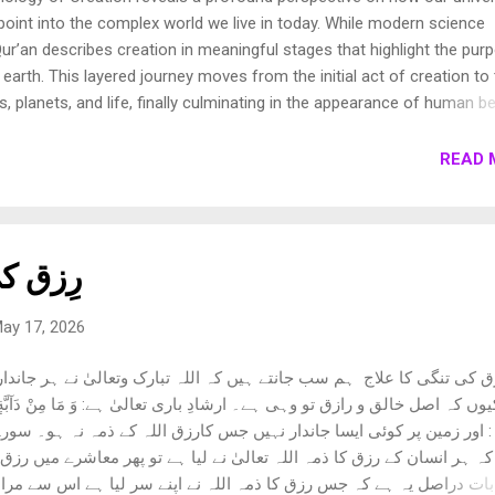
oint into the complex world we live in today. While modern science
ur’an describes creation in meaningful stages that highlight the pur
earth. This layered journey moves from the initial act of creation to
s, planets, and life, finally culminating in the appearance of human be
own these stages to show how the Qur’an presents a beautifully cohe
e universe. 1. Chronology of Creation Allah Almighty says in Surah
READ 
فِيهَا رَوَاسِيَ مِنْ فَوْقِهَا وَبَارَكَ فِيهَا وَقَدَّرَ فِيهَا أَقْوَاتَهَا فِي أَرْبَعَةِ أَيَّامٍ سَوَىٰ لِلسَّائِلِينَ 11. ثُمَ...
رِزق ک
ay 17, 2026
ق کی تنگی کا علاج ہم سب جانتے ہیں کہ اللہ تبارک وتعالیٰ نے ہر جاندار 
ں کہ اصل خالق و رازق تو وہی ہے۔ ارشادِ باری تعالیٰ ہے: وَ مَا مِنْ دَآبَّةٍ فِی الْاَر
کہ ہر انسان کے رزق کا ذمہ اللہ تعالیٰ نے لیا ہے تو پھر معاشرے میں ر
ات دراصل یہ ہے کہ جس رزق کا ذمہ اللہ نے اپنے سر لیا ہے اس سے مراد و