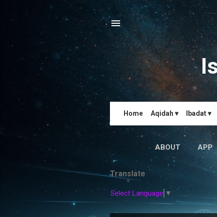
I
Home
Aqidah ▾
Ibadat ▾
ABOUT
APP
Translate
Select Language
▼