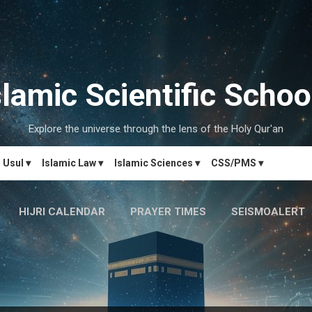
Skip to main content
slamic Scientific Schoo
Explore the universe through the lens of the Holy Qur'an
Usul ▾
Islamic Law ▾
Islamic Sciences ▾
CSS/PMS ▾
HIJRI CALENDAR
PRAYER TIMES
SEISMOALERT
MARRIAGE MATCH
CONTACT US
MORE…
ارُالحِکمَۃ