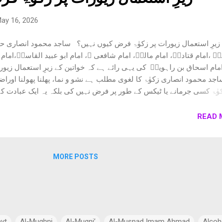
ay 16, 2026
ؒ ،امام قتادہؒ، امام مالکؒ، امام شافعی ؒ، امام ابو عبید القاسمؒ،امام ا
امام اسحاق بن راہویہؒ کی یہی رائے ہے کہ خواتین کے زیرِ استعمال زیور
جد محمود انصاری زکوٰۃ کا لغوی مطلب ہے نشو و نما، پھلنا پھولنا اورا
وٰۃ کسی جرمانے یا ٹیکس کے طور پر فرض نہیں کی بلکہ یہ ایک عبادت ک
دی طورپر آمدن کی بجائے بچت پر فرض کی گئی ہے، نیز زکوٰۃ عام طور پ
مام علاؤ الدین علی بن سلیمان المرداوی الحنبلیؒ فرماتے ہیں: تَجِبُ الزَّكَاةُ فِى أ
READ 
السَّائِمَةِ مِنْ بَهِيمَةِ الْأَنْعَامِ، وَالْخَارِجِ مِنَ الْأَرْضِ، وَالْأَثْمَانِ، وَعُرُوضِ (
الانصاف:6/293 ) زکوٰۃ مال کی چار اقسام پر فرض کی گئی ہے یعنی چوپا
چاندی) اور سامانِ تجارت۔اس کے...
MORE POSTS
ayt
Al-Mughni
Al-Muqni’
Al-Musnad Imam Ahmad
Alcoh