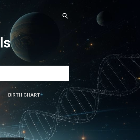
ls
BIRTH CHART
دَ