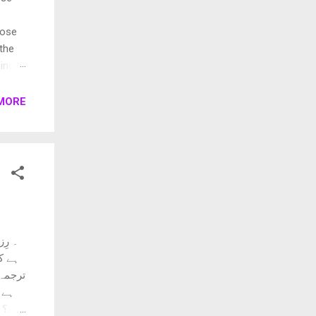
pose
 the
ings.
rent
MORE
۔ رِز
ہے کیو
ہے 
ہے؟ ب