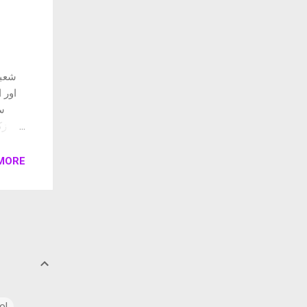
شعبی
اور 
سا
زک
بنیا
ہے۔ ا،
MORE
ol