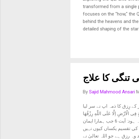
transformed from a single p
focuses on the "how," the Q
behind the heavens and the 
detailed shaping of the star
In this article, we break d
and purposeful vision of th
Fussilat: 9. قُلْ أَئِنَّكُمْ لَتَكْفُرُونَ بِالَّذِي خَلَقَ الْأَرْضَ فِي يَوْمَيْنِ وَتَجْعَلُونَ لَهُۥ أَندَادًا ۚ ذَٰلِكَ رَبُّ الْعَالَمِينَ 10. وَجَعَلَ
ی تنگی کا علاج
By
Sajid Mahmood Ansari
M
کے رِزق کا ذمہ اپ نے سر لیا
ْضِ اِلَّا عَلَى اللّٰهِ رِزْقُهَا
ترجمہ: اور زمین پر کوئی ایسا جاندار نہیں جس کارزق اللہ کے ذمہ نہ ہو۔ سورہ ہود: آیت 6 جب ہمارا ایمان
زق کی تقسیم یکساں کیوں نہیں
ہ رزق ہے جو اللہ تعالیٰ نے